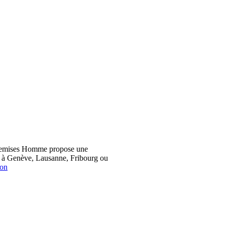
hemises Homme propose une
z à Genève, Lausanne, Fribourg ou
ion