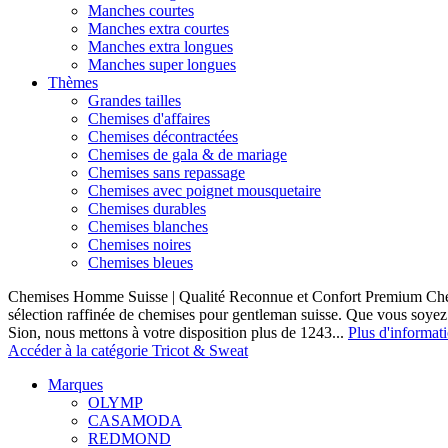
Manches courtes
Manches extra courtes
Manches extra longues
Manches super longues
Thèmes
Grandes tailles
Chemises d'affaires
Chemises décontractées
Chemises de gala & de mariage
Chemises sans repassage
Chemises avec poignet mousquetaire
Chemises durables
Chemises blanches
Chemises noires
Chemises bleues
Chemises Homme Suisse | Qualité Reconnue et Confort Premium C
sélection raffinée de chemises pour gentleman suisse. Que vous soye
Sion, nous mettons à votre disposition plus de 1243...
Plus d'informat
Accéder à la catégorie Tricot & Sweat
Marques
OLYMP
CASAMODA
REDMOND