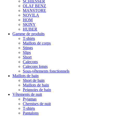
SCHIESSER
OLAF BENZ
MANSTORE
NOVILA
HOM
SKINY
HUBER
Gamme de produits
T-shirts
Maillots de corps
Stings
Slips
Short
Caleçons
Caleçons longs
Sous-vêtements fonctionnels
Maillots de bain
Short de bain
Maillots de bain
Peignoirs de bain
Vêtements de nuit
Pyjamas
Chemises de nuit
T-shirts
Pantalons