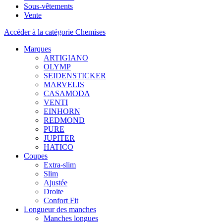
Sous-vêtements
Vente
Accéder à la catégorie Chemises
Marques
ARTIGIANO
OLYMP
SEIDENSTICKER
MARVELIS
CASAMODA
VENTI
EINHORN
REDMOND
PURE
JUPITER
HATICO
Coupes
Extra-slim
Slim
Ajustée
Droite
Confort Fit
Longueur des manches
Manches longues