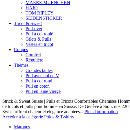
MAERZ MUENCHEN
HAJO
TOM RIPLEY
SEIDENSTICKER
Tricot & Sweat
Pull-over
Pull à col roulé
Gilets & Pulls
Vestes en tricot
Coupes
Comfort
Régulière
Thèmes
Grandes tailles
Pull avec col en V
Pull à col rond
Pull en coton
Pull en laine vierge
Strick & Sweat Suisse | Pulls et Tricots Confortables Chemises Homm
de tricots et pulls pour homme en Suisse. De Genève à Sion, nos 220
Sweat offrent chaleur et élégance adaptées...
Plus d'information
Accéder à la catégorie Polos & T-shirts
Marques