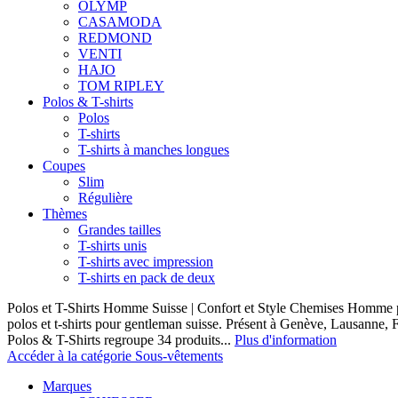
OLYMP
CASAMODA
REDMOND
VENTI
HAJO
TOM RIPLEY
Polos & T-shirts
Polos
T-shirts
T-shirts à manches longues
Coupes
Slim
Régulière
Thèmes
Grandes tailles
T-shirts unis
T-shirts avec impression
T-shirts en pack de deux
Polos et T-Shirts Homme Suisse | Confort et Style Chemises Homme p
polos et t-shirts pour gentleman suisse. Présent à Genève, Lausanne, F
Polos & T-Shirts regroupe 34 produits...
Plus d'information
Accéder à la catégorie Sous-vêtements
Marques