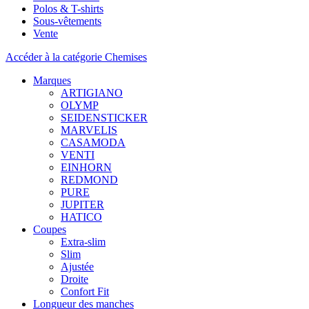
Polos & T-shirts
Sous-vêtements
Vente
Accéder à la catégorie Chemises
Marques
ARTIGIANO
OLYMP
SEIDENSTICKER
MARVELIS
CASAMODA
VENTI
EINHORN
REDMOND
PURE
JUPITER
HATICO
Coupes
Extra-slim
Slim
Ajustée
Droite
Confort Fit
Longueur des manches