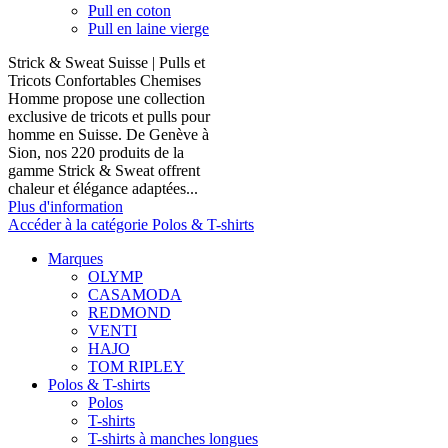
Pull en coton
Pull en laine vierge
Strick & Sweat Suisse | Pulls et
Tricots Confortables Chemises
Homme propose une collection
exclusive de tricots et pulls pour
homme en Suisse. De Genève à
Sion, nos 220 produits de la
gamme Strick & Sweat offrent
chaleur et élégance adaptées...
Plus d'information
Accéder à la catégorie Polos & T-shirts
Marques
OLYMP
CASAMODA
REDMOND
VENTI
HAJO
TOM RIPLEY
Polos & T-shirts
Polos
T-shirts
T-shirts à manches longues