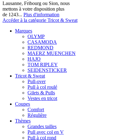
Lausanne, Fribourg ou Sion, nous
mettons à votre disposition plus
de 1243...
Plus d'information
Accéder à la catégorie Tricot & Sweat
Marques
OLYMP
CASAMODA
REDMOND
MAERZ MUENCHEN
HAJO
TOM RIPLEY
SEIDENSTICKER
Tricot & Sweat
Pull-over
Pull à col roulé
Gilets & Pulls
Vestes en tricot
Coupes
Comfort
Régulière
Thèmes
Grandes tailles
Pull avec col en V
Pull à col rond