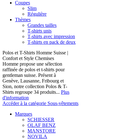
Coupes
Slim
Régulière
Thèmes
Grandes tailles
T-shirts unis
T-shirts avec impression
T-shirts en pack de deux
Polos et T-Shirts Homme Suisse |
Confort et Style Chemises
Homme propose une sélection
raffinée de polos et t-shirts pour
gentleman suisse. Présent à
Genève, Lausanne, Fribourg et
Sion, notre collection Polos & T-
Shirts regroupe 34 produits...
Plus
d'information
Accéder à la catégorie Sous-vêtements
Marques
SCHIESSER
OLAF BENZ
MANSTORE
NOVILA