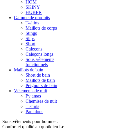
HOM
SKINY
HUBER
Gamme de produits
T-shirts
Maillots de corps
Stings
Slips
Short
Caleçons
Caleçons longs
Sous-vêtements
fonctionnels
Maillots de bain
Short de bain
Maillots de bain
Peignoirs de bain
Vêtements de nuit
Pyjamas
Chemises de nuit
T-shirts
Pantalons
Sous-vêtements pour homme :
Confort et qualité au quotidien Le