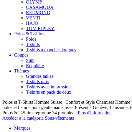
OLYMP
CASAMODA
REDMOND
VENTI
HAJO
TOM RIPLEY
Polos & T-shirts
Polos
T-shirts
T-shirts à manches longues
Coupes
Slim
Régulière
Thèmes
Grandes tailles
T-shirts unis
T-shirts avec impression
T-shirts en pack de deux
Polos et T-Shirts Homme Suisse | Confort et Style Chemises Homme p
polos et t-shirts pour gentleman suisse. Présent à Genève, Lausanne, F
Polos & T-Shirts regroupe 34 produits...
Plus d'information
Accéder à la catégorie Sous-vêtements
Marques