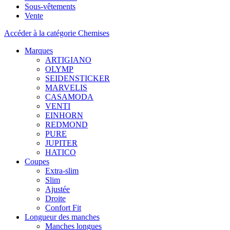
Sous-vêtements
Vente
Accéder à la catégorie Chemises
Marques
ARTIGIANO
OLYMP
SEIDENSTICKER
MARVELIS
CASAMODA
VENTI
EINHORN
REDMOND
PURE
JUPITER
HATICO
Coupes
Extra-slim
Slim
Ajustée
Droite
Confort Fit
Longueur des manches
Manches longues