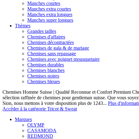
Manches courtes
Manches extra courtes
Manches extra longues
Manches super longues
Thèmes
Grandes tailles
Chemises d'affaires
Chemises décontractées
Chemises de gala & de mariage
Chemises sans repassage
Chemises avec poignet mousquetaire
Chemises durables
Chemises blanches
Chemises noires
Chemises bleues
Chemises Homme Suisse | Qualité Reconnue et Confort Premium C
sélection raffinée de chemises pour gentleman suisse. Que vous soye
Sion, nous mettons à votre disposition plus de 1243...
Plus d'informat
Accéder à la catégorie Tricot & Sweat
Marques
OLYMP
CASAMODA
REDMOND