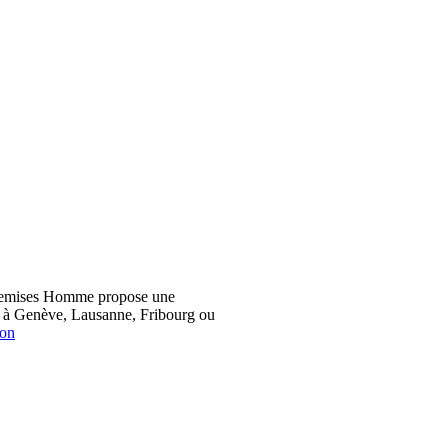
hemises Homme propose une
z à Genève, Lausanne, Fribourg ou
ion