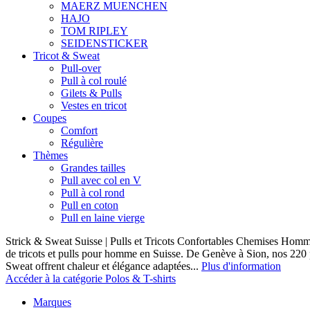
MAERZ MUENCHEN
HAJO
TOM RIPLEY
SEIDENSTICKER
Tricot & Sweat
Pull-over
Pull à col roulé
Gilets & Pulls
Vestes en tricot
Coupes
Comfort
Régulière
Thèmes
Grandes tailles
Pull avec col en V
Pull à col rond
Pull en coton
Pull en laine vierge
Strick & Sweat Suisse | Pulls et Tricots Confortables Chemises Homm
de tricots et pulls pour homme en Suisse. De Genève à Sion, nos 220
Sweat offrent chaleur et élégance adaptées...
Plus d'information
Accéder à la catégorie Polos & T-shirts
Marques