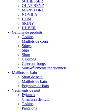
SCHIESSER
OLAF BENZ
MANSTORE
NOVILA
HOM
SKINY
HUBER
Gamme de produits
T-shirts
Maillots de corps
Stings
Slips
Short
Caleçons
Caleçons longs
Sous-vêtements fonctionnels
Maillots de bain
Short de bain
Maillots de bain
Peignoirs de bain
Vêtements de nuit
Pyjamas
Chemises de nuit
T-shirts
Pantalons