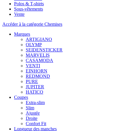
Polos & T-shirts
Sous-vêtements
Vente
Accéder à la catégorie Chemises
Marques
ARTIGIANO
OLYMP
SEIDENSTICKER
MARVELIS
CASAMODA
VENTI
EINHORN
REDMOND
PURE
JUPITER
HATICO
Coupes
Extra-slim
Slim
Ajustée
Droite
Confort Fit
Longueur des manches