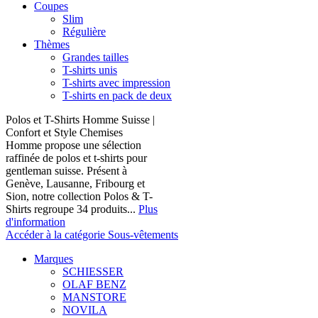
Coupes
Slim
Régulière
Thèmes
Grandes tailles
T-shirts unis
T-shirts avec impression
T-shirts en pack de deux
Polos et T-Shirts Homme Suisse |
Confort et Style Chemises
Homme propose une sélection
raffinée de polos et t-shirts pour
gentleman suisse. Présent à
Genève, Lausanne, Fribourg et
Sion, notre collection Polos & T-
Shirts regroupe 34 produits...
Plus
d'information
Accéder à la catégorie Sous-vêtements
Marques
SCHIESSER
OLAF BENZ
MANSTORE
NOVILA