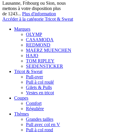
Lausanne, Fribourg ou Sion, nous
mettons à votre disposition plus
de 1243...
Plus d'information
Accéder à la catégorie Tricot & Sweat
Marques
OLYMP
CASAMODA
REDMOND
MAERZ MUENCHEN
HAJO
TOM RIPLEY
SEIDENSTICKER
Tricot & Sweat
Pull-over
Pull à col roulé
Gilets & Pulls
Vestes en tricot
Coupes
Comfort
Régulière
Thèmes
Grandes tailles
Pull avec col en V
Pull à col rond