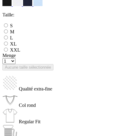
Taille:
S
M
L
XL
XXL
Menge
Aucune taille sélectionnée
Qualité extra-fine
Col rond
Regular Fit