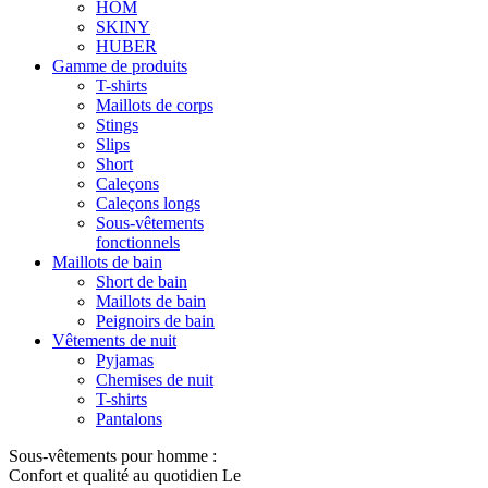
HOM
SKINY
HUBER
Gamme de produits
T-shirts
Maillots de corps
Stings
Slips
Short
Caleçons
Caleçons longs
Sous-vêtements
fonctionnels
Maillots de bain
Short de bain
Maillots de bain
Peignoirs de bain
Vêtements de nuit
Pyjamas
Chemises de nuit
T-shirts
Pantalons
Sous-vêtements pour homme :
Confort et qualité au quotidien Le