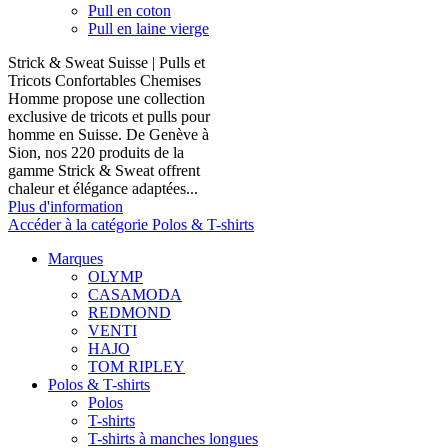
Pull en coton
Pull en laine vierge
Strick & Sweat Suisse | Pulls et
Tricots Confortables Chemises
Homme propose une collection
exclusive de tricots et pulls pour
homme en Suisse. De Genève à
Sion, nos 220 produits de la
gamme Strick & Sweat offrent
chaleur et élégance adaptées...
Plus d'information
Accéder à la catégorie Polos & T-shirts
Marques
OLYMP
CASAMODA
REDMOND
VENTI
HAJO
TOM RIPLEY
Polos & T-shirts
Polos
T-shirts
T-shirts à manches longues