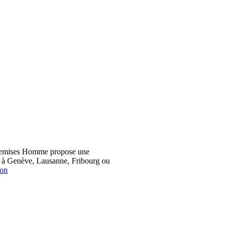
hemises Homme propose une
z à Genève, Lausanne, Fribourg ou
ion