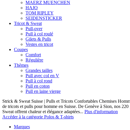
MAERZ MUENCHEN
HAJO
TOM RIPLEY
SEIDENSTICKER
Tricot & Sweat
Pull-over
Pull à col roulé
Gilets & Pulls
Vestes en tricot
Coupes
Comfort
Régulière
Thèmes
Grandes tailles
Pull avec col en V
Pull à col rond
Pull en coton
Pull en laine vierge
Strick & Sweat Suisse | Pulls et Tricots Confortables Chemises Homm
de tricots et pulls pour homme en Suisse. De Genève à Sion, nos 220
Sweat offrent chaleur et élégance adaptées...
Plus d'information
Accéder à la catégorie Polos & T-shirts
Marques