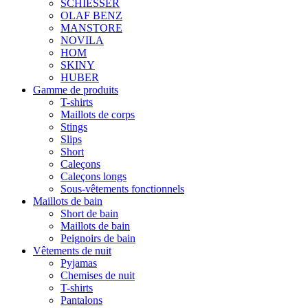
SCHIESSER
OLAF BENZ
MANSTORE
NOVILA
HOM
SKINY
HUBER
Gamme de produits
T-shirts
Maillots de corps
Stings
Slips
Short
Caleçons
Caleçons longs
Sous-vêtements fonctionnels
Maillots de bain
Short de bain
Maillots de bain
Peignoirs de bain
Vêtements de nuit
Pyjamas
Chemises de nuit
T-shirts
Pantalons