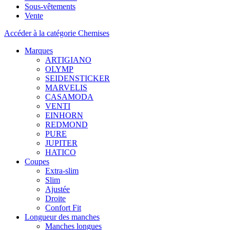
Sous-vêtements
Vente
Accéder à la catégorie Chemises
Marques
ARTIGIANO
OLYMP
SEIDENSTICKER
MARVELIS
CASAMODA
VENTI
EINHORN
REDMOND
PURE
JUPITER
HATICO
Coupes
Extra-slim
Slim
Ajustée
Droite
Confort Fit
Longueur des manches
Manches longues