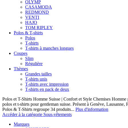
OLYMP
CASAMODA
REDMOND
VENTI
HAJO
TOM RIPLEY
Polos & T-shirts
Polos
T-shirts
T-shirts à manches longues
Coupes
Slim
Régulière
Thèmes
Grandes tailles
T-shirts unis
T-shirts avec impression
T-shirts en pack de deux
Polos et T-Shirts Homme Suisse | Confort et Style Chemises Homme p
polos et t-shirts pour gentleman suisse. Présent à Genève, Lausanne, F
Polos & T-Shirts regroupe 34 produits...
Plus d'information
Accéder à la catégorie Sous-vêtements
Marques