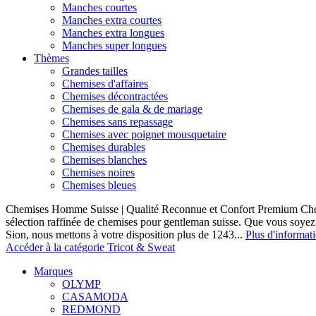
Manches courtes
Manches extra courtes
Manches extra longues
Manches super longues
Thèmes
Grandes tailles
Chemises d'affaires
Chemises décontractées
Chemises de gala & de mariage
Chemises sans repassage
Chemises avec poignet mousquetaire
Chemises durables
Chemises blanches
Chemises noires
Chemises bleues
Chemises Homme Suisse | Qualité Reconnue et Confort Premium C
sélection raffinée de chemises pour gentleman suisse. Que vous soye
Sion, nous mettons à votre disposition plus de 1243...
Plus d'informat
Accéder à la catégorie Tricot & Sweat
Marques
OLYMP
CASAMODA
REDMOND