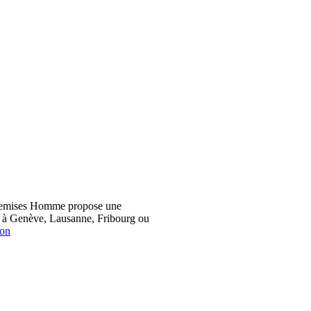
hemises Homme propose une
z à Genève, Lausanne, Fribourg ou
ion