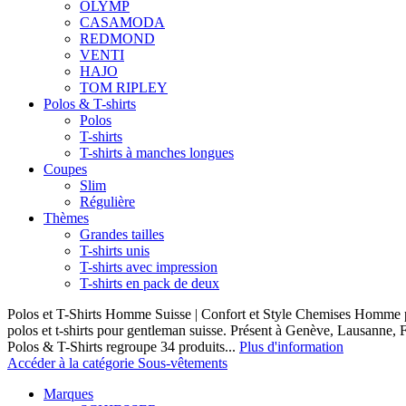
OLYMP
CASAMODA
REDMOND
VENTI
HAJO
TOM RIPLEY
Polos & T-shirts
Polos
T-shirts
T-shirts à manches longues
Coupes
Slim
Régulière
Thèmes
Grandes tailles
T-shirts unis
T-shirts avec impression
T-shirts en pack de deux
Polos et T-Shirts Homme Suisse | Confort et Style Chemises Homme p
polos et t-shirts pour gentleman suisse. Présent à Genève, Lausanne, F
Polos & T-Shirts regroupe 34 produits...
Plus d'information
Accéder à la catégorie Sous-vêtements
Marques