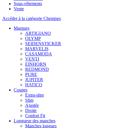
Sous-vêtements
Vente
Accéder à la catégorie Chemises
Marques
ARTIGIANO
OLYMP
SEIDENSTICKER
MARVELIS
CASAMODA
VENTI
EINHORN
REDMOND
PURE
JUPITER
HATICO
Coupes
Extra-slim
Slim
Ajustée
Droite
Confort Fit
Longueur des manches
Manches longues