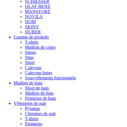
SCHIESSER
OLAF BENZ
MANSTORE
NOVILA
HOM
SKINY
HUBER
Gamme de produits
T-shirts
Maillots de corps
Stings
Slips
Short
Caleçons
Caleçons longs
Sous-vêtements fonctionnels
Maillots de bain
Short de bain
Maillots de bain
Peignoirs de bain
Vêtements de nuit
Pyjamas
Chemises de nuit
T-shirts
Pantalons