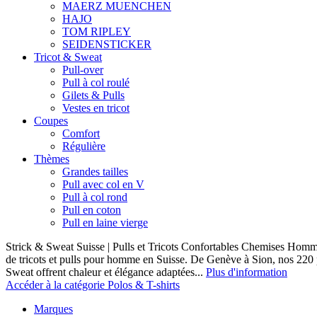
MAERZ MUENCHEN
HAJO
TOM RIPLEY
SEIDENSTICKER
Tricot & Sweat
Pull-over
Pull à col roulé
Gilets & Pulls
Vestes en tricot
Coupes
Comfort
Régulière
Thèmes
Grandes tailles
Pull avec col en V
Pull à col rond
Pull en coton
Pull en laine vierge
Strick & Sweat Suisse | Pulls et Tricots Confortables Chemises Homm
de tricots et pulls pour homme en Suisse. De Genève à Sion, nos 220
Sweat offrent chaleur et élégance adaptées...
Plus d'information
Accéder à la catégorie Polos & T-shirts
Marques