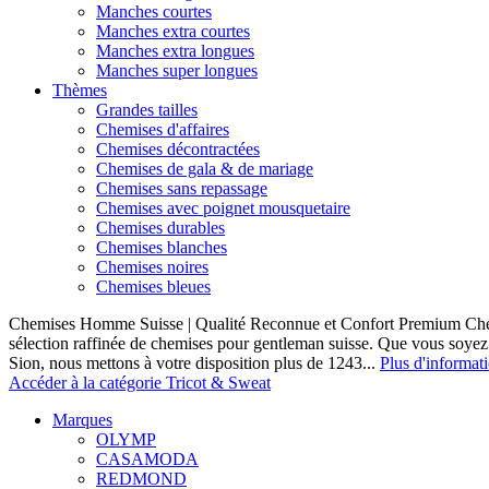
Manches courtes
Manches extra courtes
Manches extra longues
Manches super longues
Thèmes
Grandes tailles
Chemises d'affaires
Chemises décontractées
Chemises de gala & de mariage
Chemises sans repassage
Chemises avec poignet mousquetaire
Chemises durables
Chemises blanches
Chemises noires
Chemises bleues
Chemises Homme Suisse | Qualité Reconnue et Confort Premium C
sélection raffinée de chemises pour gentleman suisse. Que vous soye
Sion, nous mettons à votre disposition plus de 1243...
Plus d'informat
Accéder à la catégorie Tricot & Sweat
Marques
OLYMP
CASAMODA
REDMOND