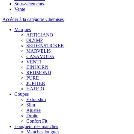
Sous-vêtements
Vente
Accéder à la catégorie Chemises
Marques
ARTIGIANO
OLYMP
SEIDENSTICKER
MARVELIS
CASAMODA
VENTI
EINHORN
REDMOND
PURE
JUPITER
HATICO
Coupes
Extra-slim
Slim
Ajustée
Droite
Confort Fit
Longueur des manches
Manches longues