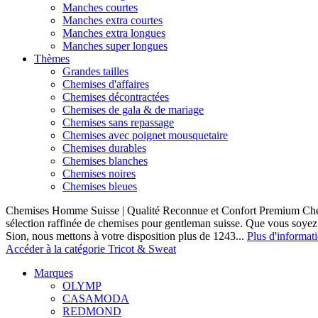
Manches courtes
Manches extra courtes
Manches extra longues
Manches super longues
Thèmes
Grandes tailles
Chemises d'affaires
Chemises décontractées
Chemises de gala & de mariage
Chemises sans repassage
Chemises avec poignet mousquetaire
Chemises durables
Chemises blanches
Chemises noires
Chemises bleues
Chemises Homme Suisse | Qualité Reconnue et Confort Premium C
sélection raffinée de chemises pour gentleman suisse. Que vous soye
Sion, nous mettons à votre disposition plus de 1243...
Plus d'informat
Accéder à la catégorie Tricot & Sweat
Marques
OLYMP
CASAMODA
REDMOND