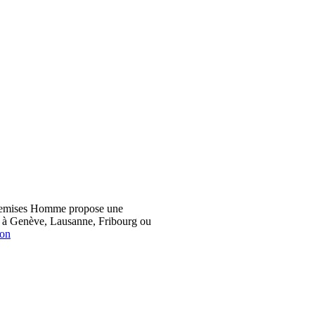
hemises Homme propose une
z à Genève, Lausanne, Fribourg ou
ion