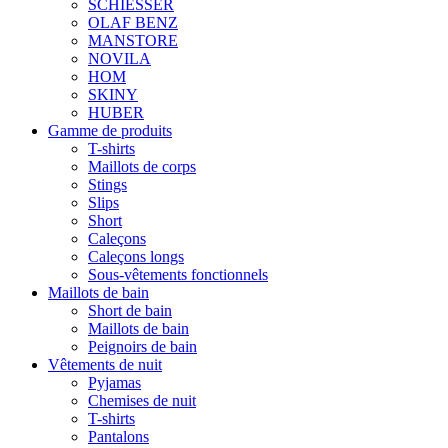
SCHIESSER
OLAF BENZ
MANSTORE
NOVILA
HOM
SKINY
HUBER
Gamme de produits
T-shirts
Maillots de corps
Stings
Slips
Short
Caleçons
Caleçons longs
Sous-vêtements fonctionnels
Maillots de bain
Short de bain
Maillots de bain
Peignoirs de bain
Vêtements de nuit
Pyjamas
Chemises de nuit
T-shirts
Pantalons