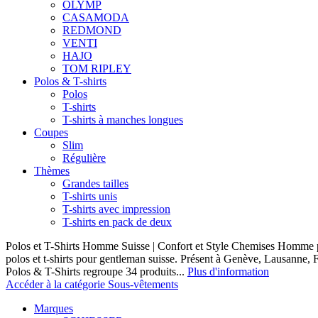
OLYMP
CASAMODA
REDMOND
VENTI
HAJO
TOM RIPLEY
Polos & T-shirts
Polos
T-shirts
T-shirts à manches longues
Coupes
Slim
Régulière
Thèmes
Grandes tailles
T-shirts unis
T-shirts avec impression
T-shirts en pack de deux
Polos et T-Shirts Homme Suisse | Confort et Style Chemises Homme p
polos et t-shirts pour gentleman suisse. Présent à Genève, Lausanne, F
Polos & T-Shirts regroupe 34 produits...
Plus d'information
Accéder à la catégorie Sous-vêtements
Marques