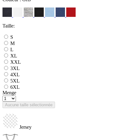
Taille:
S
M
L
XL
XXL
3XL
4XL
5XL
6XL
Menge
Aucune taille sélectionnée
Jersey