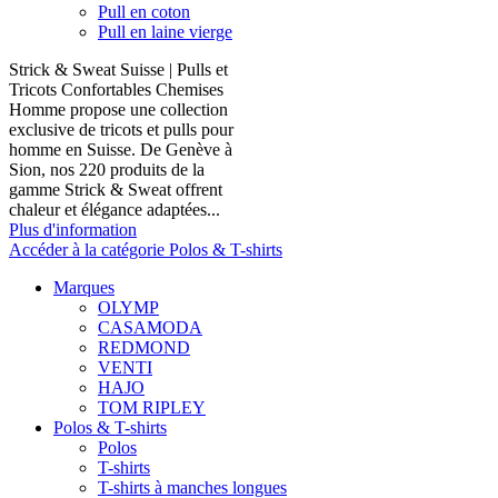
Pull en coton
Pull en laine vierge
Strick & Sweat Suisse | Pulls et
Tricots Confortables Chemises
Homme propose une collection
exclusive de tricots et pulls pour
homme en Suisse. De Genève à
Sion, nos 220 produits de la
gamme Strick & Sweat offrent
chaleur et élégance adaptées...
Plus d'information
Accéder à la catégorie Polos & T-shirts
Marques
OLYMP
CASAMODA
REDMOND
VENTI
HAJO
TOM RIPLEY
Polos & T-shirts
Polos
T-shirts
T-shirts à manches longues