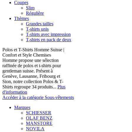
Coupes
Slim
Régulière
Thèmes
Grandes tailles
T-shirts unis
T-shirts avec impression
T-shirts en pack de deux
Polos et T-Shirts Homme Suisse |
Confort et Style Chemises
Homme propose une sélection
raffinée de polos et t-shirts pour
gentleman suisse. Présent à
Genève, Lausanne, Fribourg et
Sion, notre collection Polos & T-
Shirts regroupe 34 produits...
Plus
d'information
Accéder à la catégorie Sous-vêtements
Marques
SCHIESSER
OLAF BENZ
MANSTORE
NOVILA