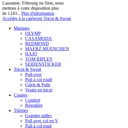
Lausanne, Fribourg ou Sion, nous
mettons à votre disposition plus
de 1243...
Plus d'information
Accéder à la catégorie Tricot & Sweat
Marques
OLYMP
CASAMODA
REDMOND
MAERZ MUENCHEN
HAJO
TOM RIPLEY
SEIDENSTICKER
Tricot & Sweat
Pull-over
Pull à col roulé
Gilets & Pulls
Vestes en tricot
Coupes
Comfort
Régulière
Thèmes
Grandes tailles
Pull avec col en V
Pull à col rond