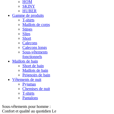
HOM
SKINY
HUBER
Gamme de produits
T-shirts
Maillots de corps
Stings
Slips
Short
Caleçons
Caleçons longs
Sous-vêtements
fonctionnels
Maillots de bain
Short de bain
Maillots de bain
Peignoirs de bain
Vêtements de nuit
Pyjamas
Chemises de nuit
T-shirts
Pantalons
Sous-vêtements pour homme :
Confort et qualité au quotidien Le