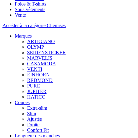
Polos & T-shirts
Sous-vêtements
Vente
Accéder à la catégorie Chemises
Marques
ARTIGIANO
OLYMP
SEIDENSTICKER
MARVELIS
CASAMODA
VENTI
EINHORN
REDMOND
PURE
JUPITER
HATICO
Coupes
Extra-slim
Slim
Ajustée
Droite
Confort Fit
Longueur des manches